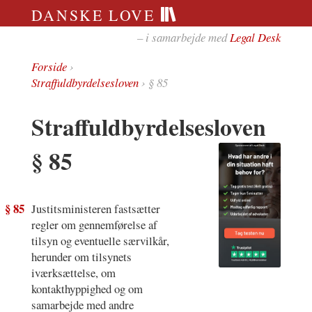
DANSKE LOVE
– i samarbejde med
Legal Desk
Forside
›
Straffuldbyrdelsesloven
› § 85
Straffuldbyrdelsesloven
§ 85
§ 85
Justitsministeren fastsætter
regler om gennemførelse af
tilsyn og eventuelle særvilkår,
herunder om tilsynets
iværksættelse, om
kontakthyppighed og om
samarbejde med andre