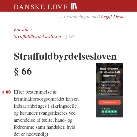
DANSKE LOVE
– i samarbejde med
Legal Desk
Forside
›
Straffuldbyrdelsesloven
› § 66
Straffuldbyrdelsesloven
§ 66
§ 66
Efter bestemmelse af
kriminalforsorgsområdet kan en
indsat anbringes i sikringscelle
og herunder tvangsfikseres ved
anvendelse af bælte, hånd- og
fodremme samt handsker, hvis
det er nødvendigt