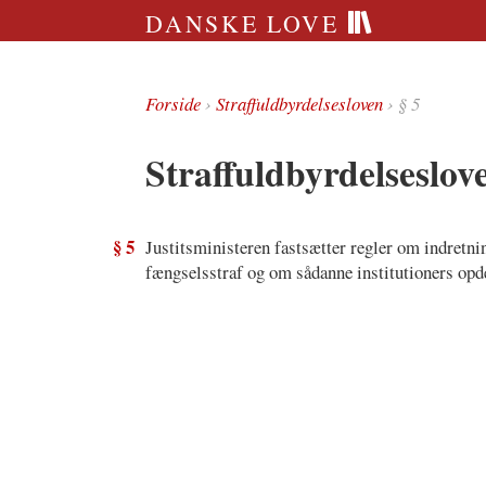
DANSKE LOVE
Forside
›
Straffuldbyrdelsesloven
› § 5
Straffuldbyrdelseslov
§ 5
Justitsministeren fastsætter regler om indretnin
fængselsstraf og om sådanne institutioners opde