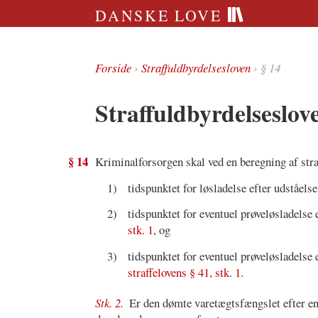
DANSKE LOVE
Forside
›
Straffuldbyrdelsesloven
› § 14
Straffuldbyrdelseslov
§ 14
Kriminalforsorgen skal ved en beregning af stra
1)
tidspunktet for løsladelse efter udståelse 
2)
tidspunktet for eventuel prøveløsladelse e
stk. 1
, og
3)
tidspunktet for eventuel prøveløsladelse ef
straffelovens § 41, stk. 1
.
Stk. 2.
Er den dømte varetægtsfængslet efter en