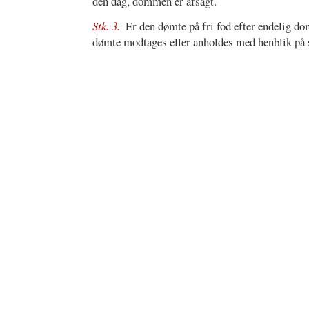
den dag, dommen er afsagt.
Stk. 3.
Er den dømte på fri fod efter endelig do
dømte modtages eller anholdes med henblik på s