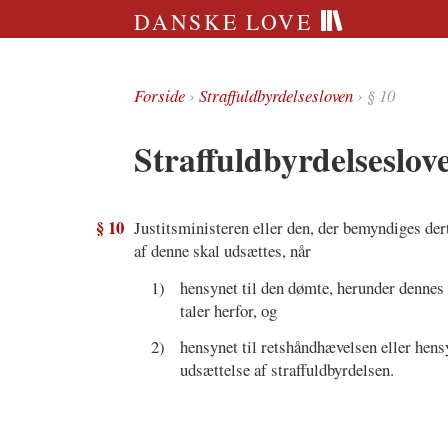
DANSKE LOVE
Forside
›
Straffuldbyrdelsesloven
› § 10
Straffuldbyrdelseslov
§ 10
Justitsministeren eller den, der bemyndiges dert
af denne skal udsættes, når
1)
hensynet til den dømte, herunder dennes 
taler herfor, og
2)
hensynet til retshåndhævelsen eller hens
udsættelse af straffuldbyrdelsen.