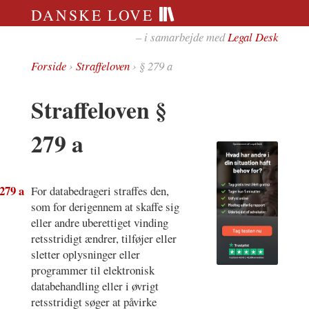
DANSKE LOVE
– i samarbejde med
Legal Desk
Forside
›
Straffeloven
› § 279 a
Straffeloven §
279 a
 279 a
For databedrageri straffes den,
som for derigennem at skaffe sig
eller andre uberettiget vinding
retsstridigt ændrer, tilføjer eller
sletter oplysninger eller
programmer til elektronisk
databehandling eller i øvrigt
retsstridigt søger at påvirke