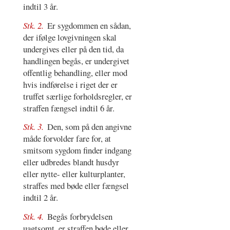
indtil 3 år.
Stk. 2.
Er sygdommen en sådan,
der ifølge lovgivningen skal
undergives eller på den tid, da
handlingen begås, er undergivet
offentlig behandling, eller mod
hvis indførelse i riget der er
truffet særlige forholdsregler, er
straffen fængsel indtil 6 år.
Stk. 3.
Den, som på den angivne
måde forvolder fare for, at
smitsom sygdom finder indgang
eller udbredes blandt husdyr
eller nytte- eller kulturplanter,
straffes med bøde eller fængsel
indtil 2 år.
Stk. 4.
Begås forbrydelsen
uagtsomt, er straffen bøde eller