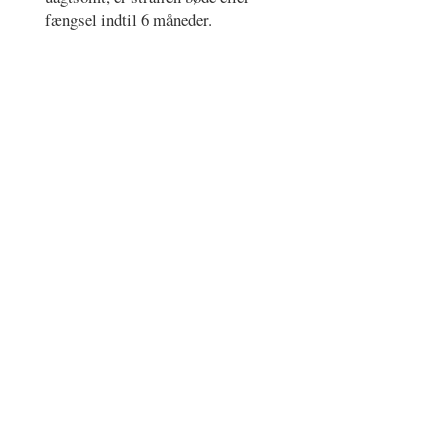
fængsel indtil 6 måneder.
Register
–
Vilkår for brug
–
Cookie- og
privatlivspolitik