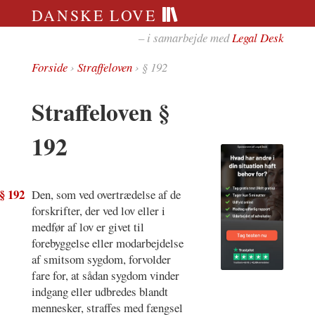
DANSKE LOVE
– i samarbejde med
Legal Desk
Forside
›
Straffeloven
› § 192
Straffeloven §
192
§ 192
Den, som ved overtrædelse af de
forskrifter, der ved lov eller i
medfør af lov er givet til
forebyggelse eller modarbejdelse
af smitsom sygdom, forvolder
fare for, at sådan sygdom vinder
indgang eller udbredes blandt
mennesker, straffes med fængsel