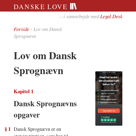
DANSKE LOVE
– i samarbejde med
Legal Desk
Forside
› Lov om Dansk
Sprognævn
Lov om Dansk
Sprognævn
Kapitel 1
Dansk Sprognævns
opgaver
§ 1
Dansk Sprognævn er en
statsinstitution, som har til