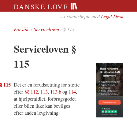
DANSKE LOVE
– i samarbejde med
Legal Desk
Forside
›
Serviceloven
› § 115
Serviceloven §
115
§ 115
Det er en forudsætning for støtte
efter
§§ 112
,
113
,
113 b
og
114
,
at hjælpemidlet, forbrugsgodet
eller bilen ikke kan bevilges
efter anden lovgivning.