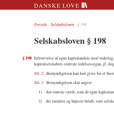
DANSKE LOVE
Forside
›
Selskabsloven
› § 198
Selskabsloven § 198
§ 198
Erhvervelse af egne kapitalandele mod vederlag
kapitalselskabets centrale ledelsesorgan, jf. do
Stk. 2.
Bemyndigelsen kan kun gives for et beste
Stk. 3.
Bemyndigelsen skal angive
1)
den største værdi, som de egne kapitalan
2)
det mindste og højeste beløb, som selsk