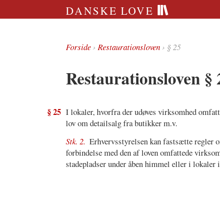
DANSKE LOVE
Forside
›
Restaurationsloven
› § 25
Restaurationsloven § 
§ 25
I lokaler, hvorfra der udøves virksomhed omfatte
lov om detailsalg fra butikker m.v.
Stk. 2.
Erhvervsstyrelsen kan fastsætte regler o
forbindelse med den af loven omfattede virkso
stadepladser under åben himmel eller i lokaler i 