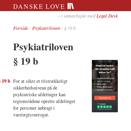
DANSKE LOVE
– i samarbejde med
Legal Desk
Forside
›
Psykiatriloven
› § 19 b
Psykiatriloven
§ 19 b
§ 19 b
For at sikre et tilstrækkeligt
sikkerhedsniveau på de
psykiatriske afdelinger kan
regionsrådene oprette afdelinger
for personer anbragt i
varetægtssurrogat.