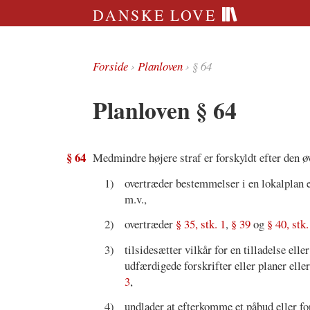
DANSKE LOVE
Forside
›
Planloven
› § 64
Planloven § 64
§ 64
Medmindre højere straf er forskyldt efter den ø
1)
overtræder bestemmelser i en lokalplan e
m.v.,
2)
overtræder
§ 35, stk. 1
,
§ 39
og
§ 40, stk.
3)
tilsidesætter vilkår for en tilladelse elle
udfærdigede forskrifter eller planer el
3
,
4)
undlader at efterkomme et påbud eller for