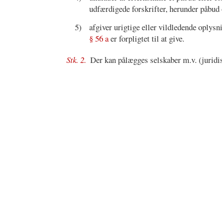
udfærdigede forskrifter, herunder påbud o
5)
afgiver urigtige eller vildledende oplys
§ 56 a
er forpligtet til at give.
Stk. 2.
Der kan pålægges selskaber m.v. (juridisk