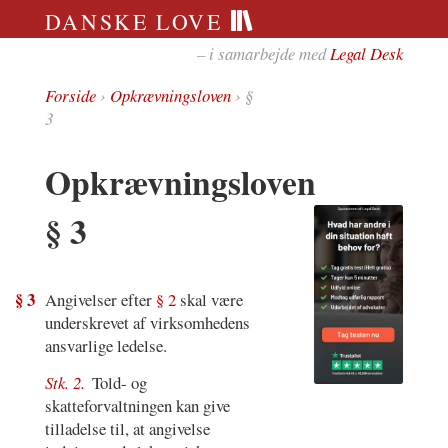
DANSKE LOVE
– i samarbejde med
Legal Desk
Forside
›
Opkrævningsloven
› §
3
Opkrævningsloven
§ 3
§ 3
Angivelser efter
§ 2
skal være
underskrevet af virksomhedens
ansvarlige ledelse.
Stk. 2.
Told- og
skatteforvaltningen kan give
tilladelse til, at angivelse