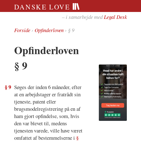
DANSKE LOVE
– i samarbejde med
Legal Desk
Forside
›
Opfinderloven
› § 9
Opfinderloven
§ 9
§ 9
Søges der inden 6 måneder, efter
at en arbejdstager er fratrådt sin
tjeneste, patent eller
brugsmodelregistrering på en af
ham gjort opfindelse, som, hvis
den var blevet til, medens
tjenesten varede, ville have været
omfattet af bestemmelserne i
§