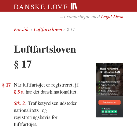
DANSKE LOVE
– i samarbejde med
Legal Desk
Forside
›
Luftfartsloven
› § 17
Luftfartsloven
§ 17
§ 17
Når luftfartøjet er registreret, jf.
§ 5 a
, har det dansk nationalitet.
Stk. 2.
Trafikstyrelsen udsteder
nationalitets- og
registreringsbevis for
luftfartøjet.