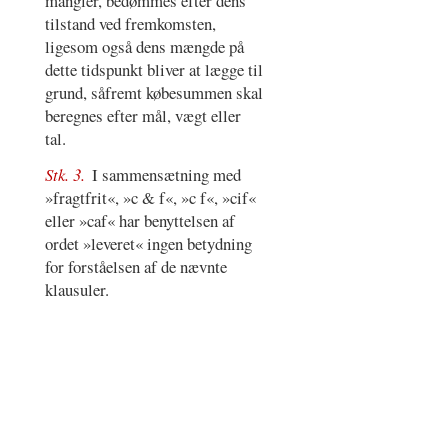
mangler, bedømmes efter dens
tilstand ved fremkomsten,
ligesom også dens mængde på
dette tidspunkt bliver at lægge til
grund, såfremt købesummen skal
beregnes efter mål, vægt eller
tal.
Stk. 3.
I sammensætning med
»fragtfrit«, »c & f«, »c f«, »cif«
eller »caf« har benyttelsen af
ordet »leveret« ingen betydning
for forståelsen af de nævnte
klausuler.