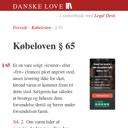
DANSKE LOVE
– i samarbejde med
Legal Desk
Forside
›
Købeloven
› § 65
Købeloven § 65
§ 65
Er en vare solgt »leveret« eller
»frit« (franco) på et angivet sted,
anses levering ikke for sket,
førend varen er kommet frem til
dette sted. Sælgeren har således
at besørge og bekoste dens
forsendelse dertil og bærer under
forsendelsen faren.
Stk. 2.
Om varen lider af