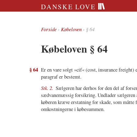
DANSKE LOVE
Forside
›
Købeloven
› § 64
Købeloven § 64
§ 64
Er en vare solgt »cif« (cost, insurance freight) 
paragraf er bestemt.
Stk. 2.
Sælgeren har derhos for den del af forse
sædvanemæssig forsikring. Undlader sælgeren at
køberen kræve erstatning for skade, som måtte fø
omkostningerne i købesummen.