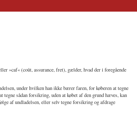
eller »caf« (coût, assurance, fret), gælder, hvad der i foregående
ndelsen, under hvilken han ikke bærer faren, for køberen at tegne
 tegne sådan forsikring, uden at købet af den grund hæves, kan
lge af undladelsen, eller selv tegne forsikring og afdrage