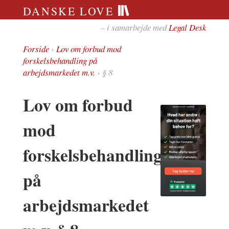
DANSKE LOVE
– i samarbejde med
Legal Desk
Forside
›
Lov om forbud mod
forskelsbehandling på
arbejdsmarkedet m.v.
› § 8
Lov om forbud
mod
forskelsbehandling
på
arbejdsmarkedet