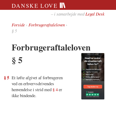
DANSKE LOVE
– i samarbejde med
Legal Desk
Forside
›
Forbrugeraftaleloven
›
§ 5
Forbrugeraftaleloven
§ 5
§ 5
Et løfte afgivet af forbrugeren
ved en erhvervsdrivendes
henvendelse i strid med
§ 4
er
ikke bindende.