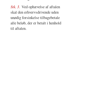
Stk. 3.
Ved ophævelse af aftalen
skal den erhvervsdrivende uden
unødig forsinkelse tilbagebetale
alle beløb, der er betalt i henhold
til aftalen.
Register
–
Vilkår for brug
–
Cookie- og