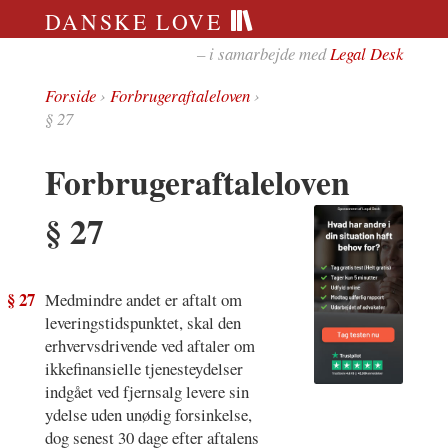
DANSKE LOVE
– i samarbejde med
Legal Desk
Forside
›
Forbrugeraftaleloven
›
§ 27
Forbrugeraftaleloven
§ 27
§ 27
Medmindre andet er aftalt om
leveringstidspunktet, skal den
erhvervsdrivende ved aftaler om
ikkefinansielle tjenesteydelser
indgået ved fjernsalg levere sin
ydelse uden unødig forsinkelse,
dog senest 30 dage efter aftalens