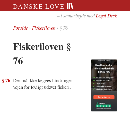
DANSKE LOVE
– i samarbejde med
Legal Desk
Forside
›
Fiskeriloven
› § 76
Fiskeriloven §
76
§ 76
Der må ikke lægges hindringer i
vejen for lovligt udøvet fiskeri.