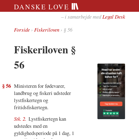
DANSKE LOVE
– i samarbejde med
Legal Desk
Forside
›
Fiskeriloven
› § 56
Fiskeriloven §
56
§ 56
Ministeren for fødevarer,
landbrug og fiskeri udsteder
lystfiskertegn og
fritidsfiskertegn.
Stk. 2.
Lystfiskertegn kan
udstedes med en
gyldighedsperiode på 1 dag, 1