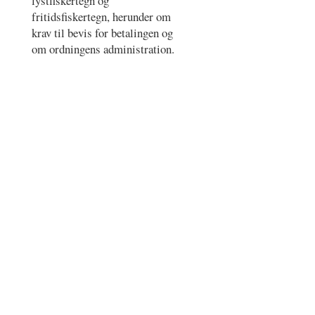
lystfiskertegn og
fritidsfiskertegn, herunder om
krav til bevis for betalingen og
om ordningens administration.
Register
–
Vilkår for brug
–
Cookie- og
privatlivspolitik