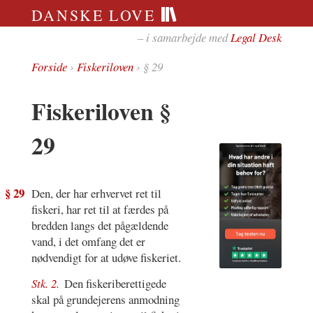
DANSKE LOVE
– i samarbejde med
Legal Desk
Forside
›
Fiskeriloven
› § 29
Fiskeriloven §
29
§ 29
Den, der har erhvervet ret til
fiskeri, har ret til at færdes på
bredden langs det pågældende
vand, i det omfang det er
nødvendigt for at udøve fiskeriet.
Stk. 2.
Den fiskeriberettigede
skal på grundejerens anmodning