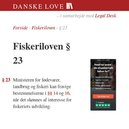
DANSKE LOVE
– i samarbejde med
Legal Desk
Forside
›
Fiskeriloven
› § 23
Fiskeriloven §
23
§ 23
Ministeren for fødevarer,
landbrug og fiskeri kan fravige
bestemmelserne i
§§ 14
og
16
,
når det skønnes af interesse for
fiskeriets udvikling.