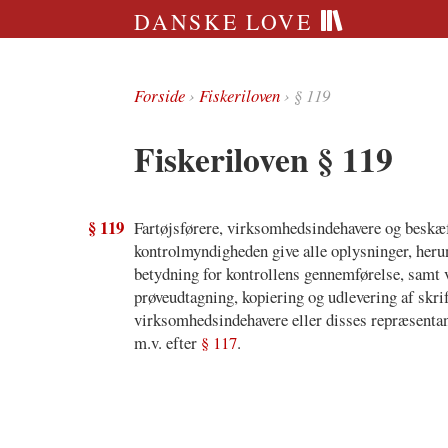
DANSKE LOVE
Forside
›
Fiskeriloven
› § 119
Fiskeriloven § 119
§ 119
Fartøjsførere, virksomhedsindehavere og beskæf
kontrolmyndigheden give alle oplysninger, he
betydning for kontrollens gennemførelse, samt 
prøveudtagning, kopiering og udlevering af skrif
virksomhedsindehavere eller disses repræsentan
m.v. efter
§ 117
.