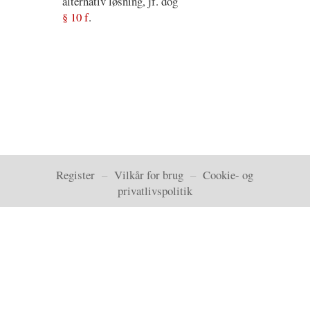
alternativ løsning, jf. dog
§ 10 f
.
Register
–
Vilkår for brug
–
Cookie- og
privatlivspolitik