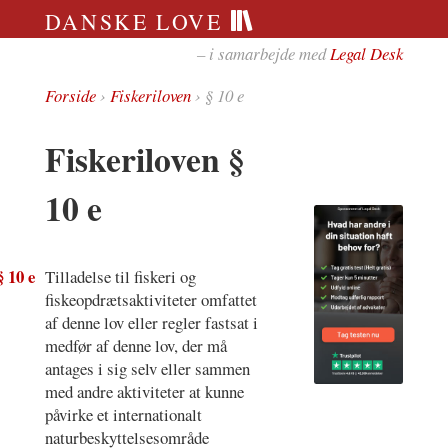
DANSKE LOVE
– i samarbejde med
Legal Desk
Forside
›
Fiskeriloven
› § 10 e
Fiskeriloven §
10 e
§ 10 e
Tilladelse til fiskeri og
fiskeopdrætsaktiviteter omfattet
af denne lov eller regler fastsat i
medfør af denne lov, der må
antages i sig selv eller sammen
med andre aktiviteter at kunne
påvirke et internationalt
naturbeskyttelsesområde