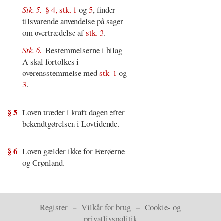
Stk. 5.
§ 4, stk. 1
og
5
, finder
tilsvarende anvendelse på sager
om overtrædelse af
stk. 3
.
Stk. 6.
Bestemmelserne i bilag
A skal fortolkes i
overensstemmelse med
stk. 1
og
3
.
§ 5
Loven træder i kraft dagen efter
bekendtgørelsen i Lovtidende.
§ 6
Loven gælder ikke for Færøerne
og Grønland.
Register
–
Vilkår for brug
–
Cookie- og
privatlivspolitik