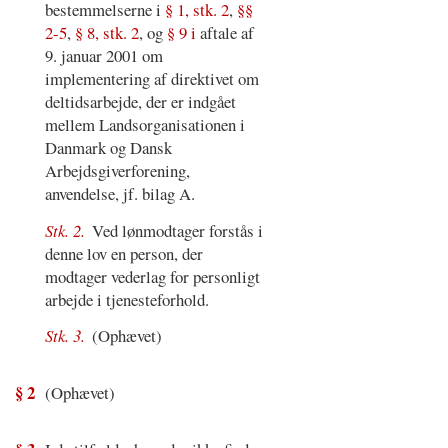
bestemmelserne i
§ 1, stk. 2
,
§§
2-5
,
§ 8, stk. 2
, og
§ 9 i
aftale af
9. januar 2001 om
implementering af direktivet om
deltidsarbejde, der er indgået
mellem Landsorganisationen i
Danmark og Dansk
Arbejdsgiverforening,
anvendelse, jf. bilag A.
Stk. 2.
Ved lønmodtager forstås i
denne lov en person, der
modtager vederlag for personligt
arbejde i tjenesteforhold.
Stk. 3.
(Ophævet)
§ 2
(Ophævet)