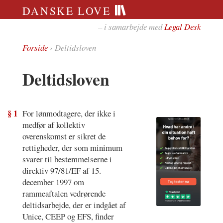
DANSKE LOVE
– i samarbejde med
Legal Desk
Forside
› Deltidsloven
Deltidsloven
§ 1
For lønmodtagere, der ikke i
medfør af kollektiv
overenskomst er sikret de
rettigheder, der som minimum
svarer til bestemmelserne i
direktiv 97/81/EF af 15.
december 1997 om
rammeaftalen vedrørende
deltidsarbejde, der er indgået af
Unice, CEEP og EFS, finder