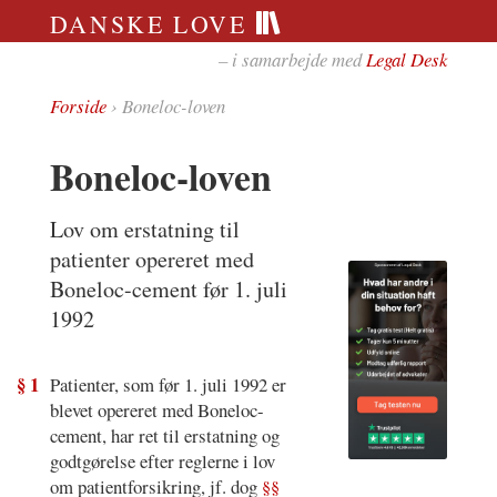
DANSKE LOVE
– i samarbejde med
Legal Desk
Forside
› Boneloc-loven
Boneloc-loven
Lov om erstatning til
patienter opereret med
Boneloc-cement før 1. juli
1992
§ 1
Patienter, som før 1. juli 1992 er
blevet opereret med Boneloc-
cement, har ret til erstatning og
godtgørelse efter reglerne i lov
om patientforsikring, jf. dog
§§