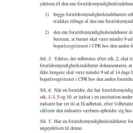
ydelsen til den ene forældremyndighedsindehave
1)
begge forældremyndighedsindehavere erklæ
trækkes tilbage af den ene forældremyndi
2)
den ene forældremyndighedsindehaver dok
bestemt, at barnet skal være mindst 9 ud
bopælsregistreret i CPR hos den anden 
Stk. 3.
Ydelse, der udbetales efter
stk. 2
, skal l
forældremyndighedsindehaver dokumenterer, at de
ikke længere skal være mindst 9 ud af 14 dage h
bopælsregistreret i CPR hos den anden foræld
Stk. 4.
Når en forælder, der har forældremyndighe
stk. 1-3
,
5
og
10
, er indsat i en institution un
indsatte har ret til at få udbetalt, efter Udbet
såfremt den indsattes særbarn opholder sig hos
Stk. 5.
Har en forældremyndighedsindehaver for
ungeydelsen til denne.