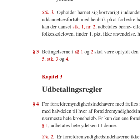
Stk. 3.
Opholder barnet sig kortvarigt i udlandet
uddannelsesforløb med henblik på at forbedre bar
kan der uanset
stk. 1, nr. 2
, udbetales børne- ell
folkeskoleloven, finder 1. pkt. ikke anvendelse, 
§ 3
Betingelserne i
§§ 1
og
2
skal være opfyldt den 
5, stk. 3
og
4
.
Kapitel 3
Udbetalingsregler
§ 4
For forældremyndighedsindehavere med fælles 
med halvdelen til hver af forældremyndighedsin
nærmeste hele kronebeløb. Er kun den ene foræl
§ 1
, udbetales hele ydelsen til denne.
Stk. 2.
Er forældremyndighedsindehaverne ikke 