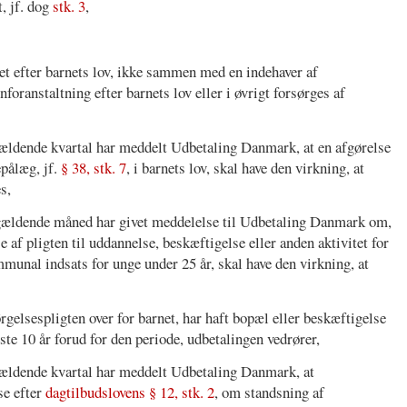
t, jf. dog
stk. 3
,
et efter barnets lov, ikke sammen med en indehaver af
oranstaltning efter barnets lov eller i øvrigt forsørges af
ældende kvartal har meddelt Udbetaling Danmark, at en afgørelse
pålæg, jf.
§ 38, stk. 7
, i barnets lov, skal have den virkning, at
s,
gældende måned har givet meddelelse til Udbetaling Danmark om,
 af pligten til uddannelse, beskæftigelse eller anden aktivitet for
ommunal indsats for unge under 25 år, skal have den virkning, at
ørgelsespligten over for barnet, har haft bopæl eller beskæftigelse
este 10 år forud for den periode, udbetalingen vedrører,
gældende kvartal har meddelt Udbetaling Danmark, at
se efter
dagtilbudslovens § 12, stk. 2
, om standsning af