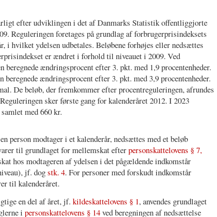
ligt efter udviklingen i det af Danmarks Statistik offentliggjorte
2009. Reguleringen foretages på grundlag af forbrugerprisindeksets
år, i hvilket ydelsen udbetales. Beløbene forhøjes eller nedsættes
isindekset er ændret i forhold til niveauet i 2009. Ved
en beregnede ændringsprocent efter 3. pkt. med 1,9 procentenheder.
en beregnede ændringsprocent efter 3. pkt. med 3,9 procentenheder.
al. De beløb, der fremkommer efter procentreguleringen, afrundes
Reguleringen sker første gang for kalenderåret 2012. I 2023
 samlet med 660 kr.
 en person modtager i et kalenderår, nedsættes med et beløb
svarer til grundlaget for mellemskat efter
personskattelovens § 7,
skat hos modtageren af ydelsen i det pågældende indkomstår
niveau), jf. dog
stk. 4
. For personer med forskudt indkomstår
r til kalenderåret.
tige en del af året, jf.
kildeskattelovens § 1
, anvendes grundlaget
glerne i
personskattelovens § 14
ved beregningen af nedsættelse