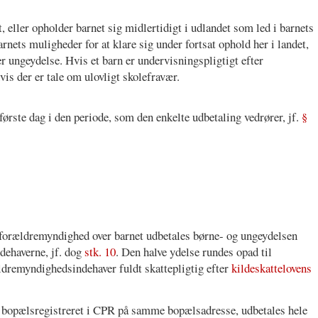
, eller opholder barnet sig midlertidigt i udlandet som led i barnets
nets muligheder for at klare sig under fortsat ophold her i landet,
er ungeydelse. Hvis et barn er undervisningspligtigt efter
hvis der er tale om ulovligt skolefravær.
første dag i den periode, som den enkelte udbetaling vedrører, jf.
§
forældremyndighed over barnet udbetales børne- og ungeydelsen
dehaverne, jf. dog
stk. 10
. Den halve ydelse rundes opad til
dremyndighedsindehaver fuldt skattepligtig efter
kildeskattelovens
bopælsregistreret i CPR på samme bopælsadresse, udbetales hele