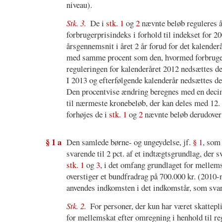
niveau).
Stk. 3.
De i
stk. 1
og
2
nævnte beløb reguleres år
forbrugerprisindeks i forhold til indekset for 
årsgennemsnit i året 2 år forud for det kalender
med samme procent som den, hvormed forbrugerpr
reguleringen for kalenderåret 2012 nedsættes d
I 2013 og efterfølgende kalenderår nedsættes d
Den procentvise ændring beregnes med en decim
til nærmeste kronebeløb, der kan deles med 12. 
forhøjes de i
stk. 1
og
2
nævnte beløb derudover
§ 1 a
Den samlede børne- og ungeydelse, jf.
§ 1
, som
svarende til 2 pct. af et indtægtsgrundlag, der 
stk. 1
og
3
, i det omfang grundlaget for mellem
overstiger et bundfradrag på 700.000 kr. (2010-
anvendes indkomsten i det indkomstår, som svare
Stk. 2.
For personer, der kun har været skatteplig
for mellemskat efter omregning i henhold til re