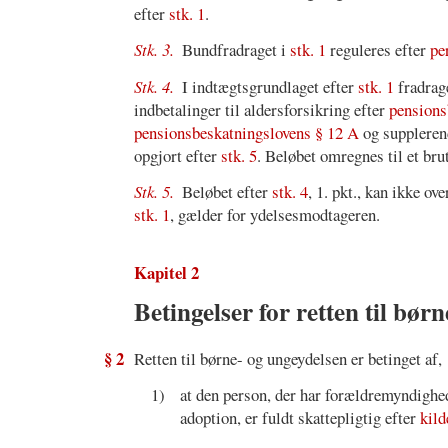
efter
stk. 1
.
Stk. 3.
Bundfradraget i
stk. 1
reguleres efter
pe
Stk. 4.
I indtægtsgrundlaget efter
stk. 1
fradrage
indbetalinger til aldersforsikring efter
pensions
pensionsbeskatningslovens § 12 A
og suppleren
opgjort efter
stk. 5
. Beløbet omregnes til et bru
Stk. 5.
Beløbet efter
stk. 4
, 1. pkt., kan ikke ov
stk. 1
, gælder for ydelsesmodtageren.
Kapitel 2
Betingelser for retten til bør
§ 2
Retten til børne- og ungeydelsen er betinget af,
1)
at den person, der har forældremyndighede
adoption, er fuldt skattepligtig efter
kild