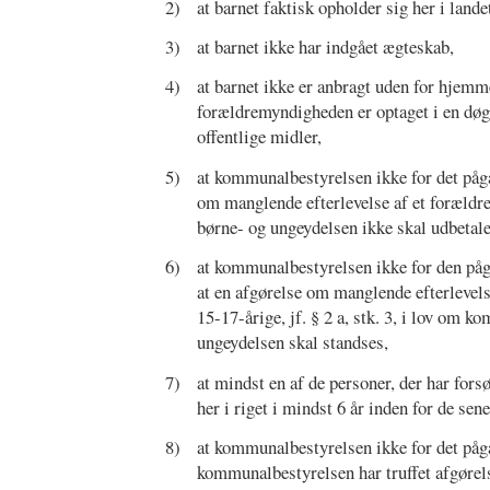
2)
at barnet faktisk opholder sig her i lande
3)
at barnet ikke har indgået ægteskab,
4)
at barnet ikke er anbragt uden for hjemm
forældremyndigheden er optaget i en døgnf
offentlige midler,
5)
at kommunalbestyrelsen ikke for det påg
om manglende efterlevelse af et forældre
børne- og ungeydelsen ikke skal udbetale
6)
at kommunalbestyrelsen ikke for den på
at en afgørelse om manglende efterlevelse
15-17-årige, jf. § 2 a, stk. 3, i lov om k
ungeydelsen skal standses,
7)
at mindst en af de personer, der har fors
her i riget i mindst 6 år inden for de sen
8)
at kommunalbestyrelsen ikke for det på
kommunalbestyrelsen har truffet afgørel