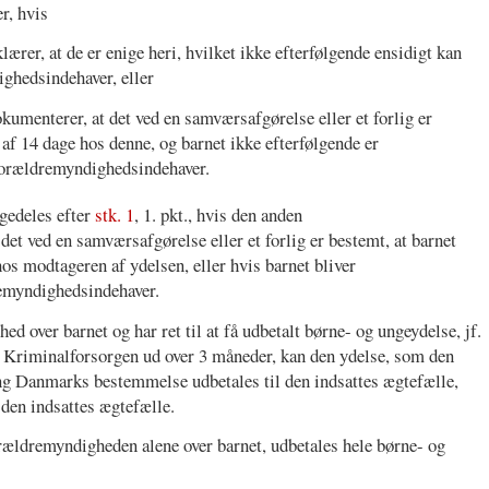
r, hvis
rer, at de er enige heri, hvilket ikke efterfølgende ensidigt kan
ghedsindehaver, eller
umenterer, at det ved en samværsafgørelse eller et forlig er
 af 14 dage hos denne, og barnet ikke efterfølgende er
forældremyndighedsindehaver.
igedeles efter
stk. 1
, 1. pkt., hvis den anden
t ved en samværsafgørelse eller et forlig er bestemt, at barnet
os modtageren af ydelsen, eller hvis barnet bliver
remyndighedsindehaver.
d over barnet og har ret til at få udbetalt børne- og ungeydelse, jf.
der Kriminalforsorgen ud over 3 måneder, kan den ydelse, som den
aling Danmarks bestemmelse udbetales til den indsattes ægtefælle,
 den indsattes ægtefælle.
ældremyndigheden alene over barnet, udbetales hele børne- og