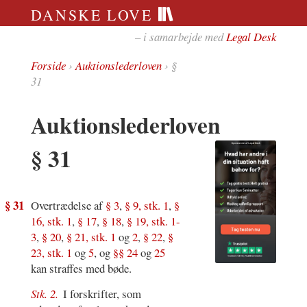
DANSKE LOVE
– i samarbejde med
Legal Desk
Forside
›
Auktionslederloven
› §
31
Auktionslederloven
§ 31
§ 31
Overtrædelse af
§ 3
,
§ 9, stk. 1
,
§
16, stk. 1
,
§ 17
,
§ 18
,
§ 19, stk. 1-
3
,
§ 20
,
§ 21, stk. 1
og
2
,
§ 22
,
§
23, stk. 1
og
5
, og
§§ 24
og
25
kan straffes med bøde.
Stk. 2.
I forskrifter, som