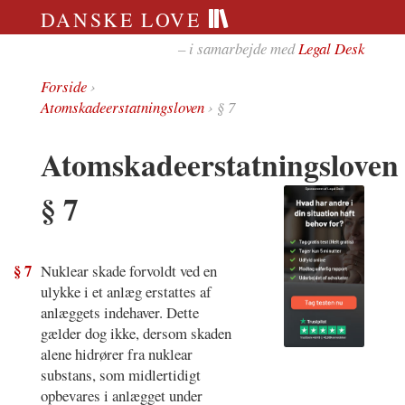
DANSKE LOVE
– i samarbejde med
Legal Desk
Forside
›
Atomskadeerstatningsloven
› § 7
Atomskadeerstatningsloven
§ 7
§ 7
Nuklear skade forvoldt ved en
ulykke i et anlæg erstattes af
anlæggets indehaver. Dette
gælder dog ikke, dersom skaden
alene hidrører fra nuklear
substans, som midlertidigt
opbevares i anlægget under