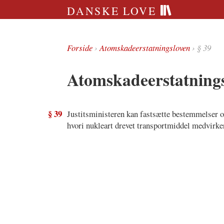
DANSKE LOVE
Forside
›
Atomskadeerstatningsloven
› § 39
Atomskadeerstatnings
§ 39
Justitsministeren kan fastsætte bestemmelser om
hvori nukleart drevet transportmiddel medvirker,