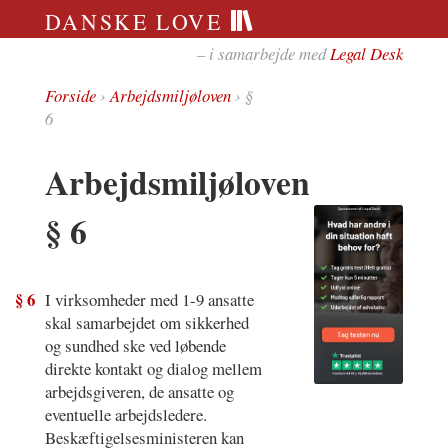
DANSKE LOVE
– i samarbejde med
Legal Desk
Forside
›
Arbejdsmiljøloven
› §
6
Arbejdsmiljøloven
§ 6
§ 6
I virksomheder med 1-9 ansatte
skal samarbejdet om sikkerhed
og sundhed ske ved løbende
direkte kontakt og dialog mellem
arbejdsgiveren, de ansatte og
eventuelle arbejdsledere.
Beskæftigelsesministeren kan