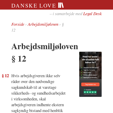
DANSKE LOVE
– i samarbejde med
Legal Desk
Forside
›
Arbejdsmiljøloven
› §
12
Arbejdsmiljøloven
§ 12
§ 12
Hvis arbejdsgiveren ikke selv
råder over den nødvendige
sagkundskab til at varetage
sikkerheds- og sundhedsarbejdet
i virksomheden, skal
arbejdsgiveren indhente ekstern
sagkyndig bistand med henblik