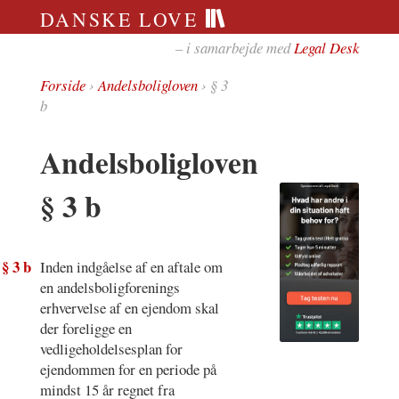
DANSKE LOVE
– i samarbejde med
Legal Desk
Forside
›
Andelsboligloven
› § 3
b
Andelsboligloven
§ 3 b
§ 3 b
Inden indgåelse af en aftale om
en andelsboligforenings
erhvervelse af en ejendom skal
der foreligge en
vedligeholdelsesplan for
ejendommen for en periode på
mindst 15 år regnet fra