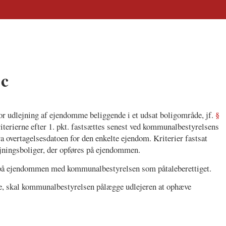
 c
or udlejning af ejendomme beliggende i et udsat boligområde, jf.
§
riterierne efter 1. pkt. fastsættes senest ved kommunalbestyrelsens
a overtagelsesdatoen for den enkelte ejendom. Kriterier fastsat
dlejningsboliger, der opføres på ejendommen.
t på ejendommen med kommunalbestyrelsen som påtaleberettiget.
rne, skal kommunalbestyrelsen pålægge udlejeren at ophæve