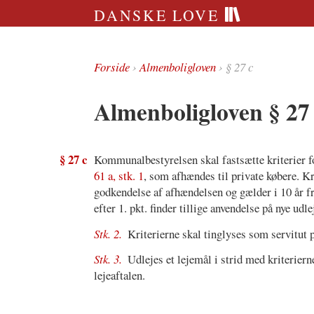
DANSKE LOVE
Forside
›
Almenboligloven
› § 27 c
Almenboligloven § 27
§ 27 c
Kommunalbestyrelsen skal fastsætte kriterier f
61 a, stk. 1
, som afhændes til private købere. K
godkendelse af afhændelsen og gælder i 10 år fr
efter 1. pkt. finder tillige anvendelse på nye u
Stk. 2.
Kriterierne skal tinglyses som servitu
Stk. 3.
Udlejes et lejemål i strid med kriterie
lejeaftalen.