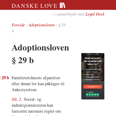
DANSKE LOVE
– i samarbejde med
Legal Desk
Forside
›
Adoptionsloven
› § 29
b
Adoptionsloven
§ 29 b
§ 29 b
Familieretshusets afgørelser
efter denne lov kan påklages til
Ankestyrelsen.
Stk. 2.
Social- og
indenrigsministeren kan
fastsætte nærmere regler om