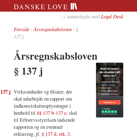
DANSKE LOVE
– i samarbejde med
Legal Desk
Forside
›
Årsregnskabsloven
› §
137 j
Årsregnskabsloven
§ 137 j
 137 j
Virksomheder og filialer, der
skal udarbejde en rapport om
indkomstskatteoplysninger i
henhold til
§§ 137 b-137 e
, skal
til Erhvervsstyrelsen indsende
rapporten og en eventuel
erklæring, jf.
§ 137 d, stk. 3
,