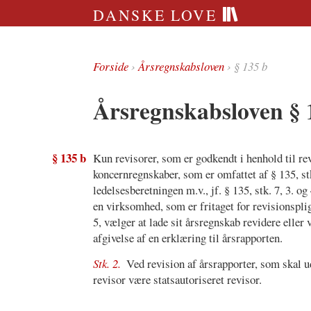
DANSKE LOVE
Forside
›
Årsregnskabsloven
› § 135 b
Årsregnskabsloven § 
§ 135 b
Kun revisorer, som er godkendt i henhold til re
koncernregnskaber, som er omfattet af § 135, stk.
ledelsesberetningen m.v., jf. § 135, stk. 7, 3. o
en virksomhed, som er fritaget for revisionspligt 
5, vælger at lade sit årsregnskab revidere eller
afgivelse af en erklæring til årsrapporten.
Stk. 2.
Ved revision af årsrapporter, som skal u
revisor være statsautoriseret revisor.